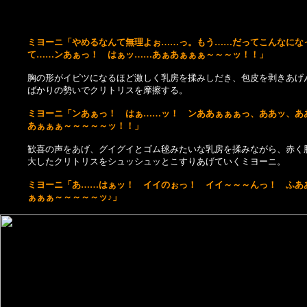
ミヨーニ「やめるなんて無理よぉ……っ。もう……だってこんなにな
て……ンあぁっ！ はぁッ……あぁあぁぁぁ～～～ッ！！」
胸の形がイビツになるほど激しく乳房を揉みしだき、包皮を剥きあげ
ばかりの勢いでクリトリスを摩擦する。
ミヨーニ「ンあぁっ！ はぁ……ッ！ ンああぁぁぁっ、ああッ、あ
あぁぁぁ～～～～～ッ！！」
歓喜の声をあげ、グイグイとゴム毬みたいな乳房を揉みながら、赤く
大したクリトリスをシュッシュッとこすりあげていくミヨーニ。
ミヨーニ「あ……はぁッ！ イイのぉっ！ イイ～～～んっ！ ふあ
ぁぁぁ～～～～～ッ♪」