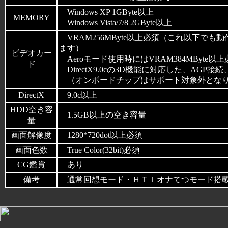
Windows XP 1GByte以上
MEMORY
Windows Vista/7/8 2GByte以上
VRAM256MByte以上必須（これ以下で
ます）
ビデオカー
Aeroモード使用時にはVRAM384MByte以上
ド
DirectX9.0cの3D機能に対応した、AGP接続、
（オンボードチップはサポート対象外とな
DirectX
9.0c以上
HDD空き容
1.5GB以上の空き容量
量
画面解像度
1280*720dot以上必須
画面色数
True Color(32bit)必須
CG鑑賞
あり
備考
通常回想モード・ＨＴＩオナてつモード搭