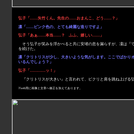
弘子「……矢竹くん。先生の……おまんこ、どう……？」
凛「……ピンク色の、とても綺麗な造りですよ」
弘子「あぁ……本当……？ ふふ、嬉しい……」
そう弘子が笑みを浮かべると共に安堵の息を漏らすが、凜は『
を続けた。
凛「クリトリスが少し、大きいような気がします。ここでばかり
いるんでしょう？」
弘子「…………ッ！」
『クリトリスが大きい』と言われて、ビクリと肩を跳ね上げる
※web用に画像と文章へ修正を加えてあります。