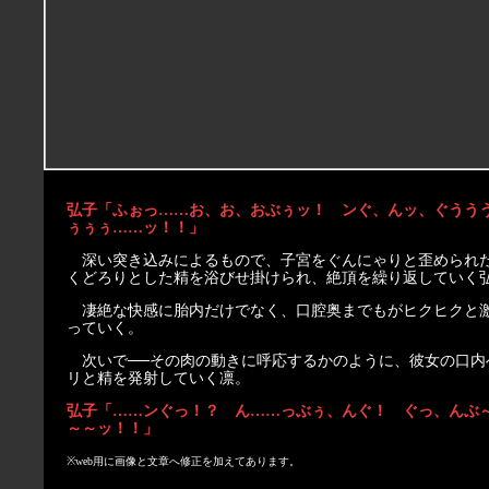
弘子「ふぉっ……お、お、おぶぅッ！ ンぐ、んッ、ぐうう
ぅぅぅ……ッ！！」
深い突き込みによるもので、子宮をぐんにゃりと歪められ
くどろりとした精を浴びせ掛けられ、絶頂を繰り返していく
凄絶な快感に胎内だけでなく、口腔奥までもがヒクヒクと
っていく。
次いで──その肉の動きに呼応するかのように、彼女の口内
リと精を発射していく凛。
弘子「……ンぐっ！？ ん……っぶぅ、んぐ！ ぐっ、んぶ
～～ッ！！」
※web用に画像と文章へ修正を加えてあります。