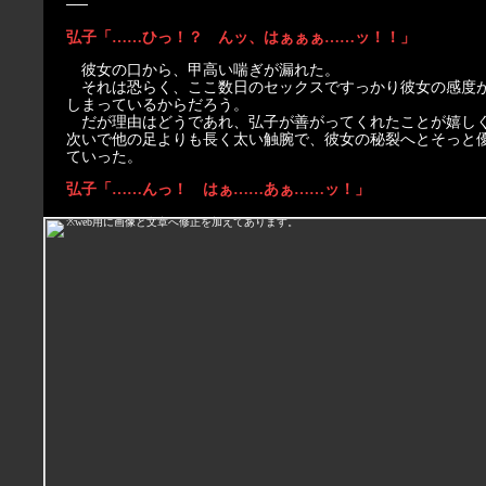
──
弘子「……ひっ！？ んッ、はぁぁぁ……ッ！！」
彼女の口から、甲高い喘ぎが漏れた。
それは恐らく、ここ数日のセックスですっかり彼女の感度
しまっているからだろう。
だが理由はどうであれ、弘子が善がってくれたことが嬉し
次いで他の足よりも長く太い触腕で、彼女の秘裂へとそっと
ていった。
弘子「……んっ！ はぁ……あぁ……ッ！」
※web用に画像と文章へ修正を加えてあります。