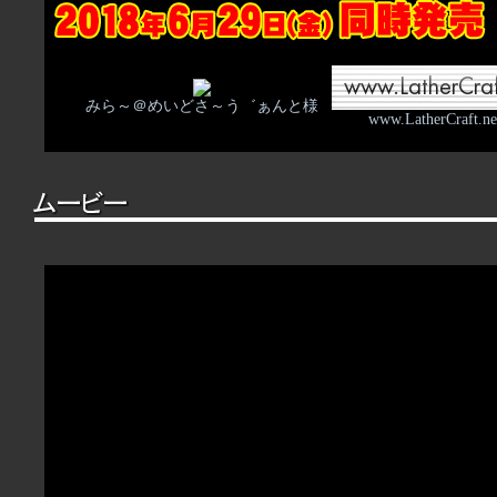
みら～＠めいどさ～う゛ぁんと様
www.LatherCraft.n