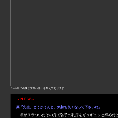
※web用に画像と文章へ修正を加えてあります。
～ＮＥＷ～
凛「先生。どうかうんと、気持ち良くなって下さいね」
凜がヌラついたその身で弘子の乳房をギュギュッと締め付