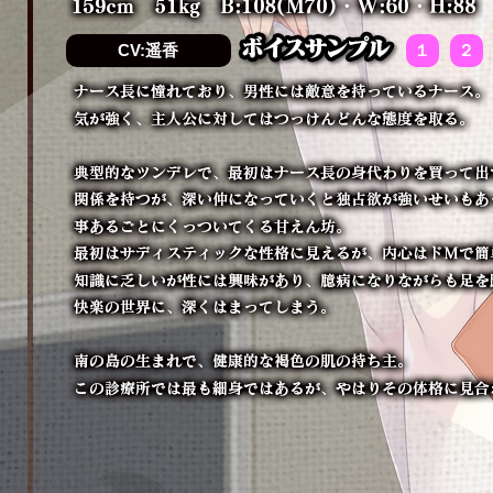
CV:遥香
１
２