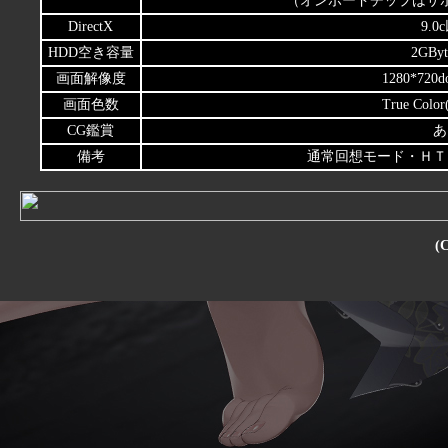
（オンボードチップはサポ
DirectX
9.0
HDD空き容量
2GBy
画面解像度
1280*720
画面色数
True Color
CG鑑賞
あ
備考
通常回想モード・ＨＴ
(