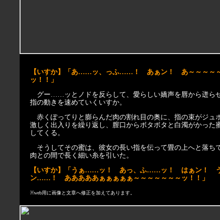
【いすか】「あ……ッ、っふ……！ あぁン！ あ～～～～
ッ！！」
グー……ッとノドを反らして、愛らしい嬌声を唇から迸ら
指の動きを速めていくいすか。
赤くぽってりと膨らんだ肉の割れ目の奥に、指の束がジュ
激しく出入りを繰り返し、膣口からボタボタと白濁がかった
してくる。
そうしてその蜜は、彼女の長い指を伝って畳の上へと落ち
肉との間で長く細い糸を引いた。
【いすか】「うぁ……ッ！ あっ、ふ……ッ！ はぁン！ 
ン……！ あああああぁぁぁぁぁ～～～～～～～ッ！！」
※web用に画像と文章へ修正を加えてあります。