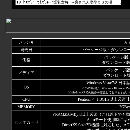
ジャンル
Ａ
発売日
パッケージ版・ダウンロード版
パッケージ版：\3
価格
ダウンロード版：\2
パッケージ版：
メディア
ダウンロード版
Windows Vista/7/8 
OS
※この製品は、Windows 10 Inside
※WindowsXPでの動作を確認しております
CPU
Pentium４ 1.3GHz以上必須【
MEMORY
2GBy
VRAM256MByte以上必須（これ以下で
Aeroモード使用時にはVR
ビデオカード
DirectX9.0cの3D機能に対応した、AG