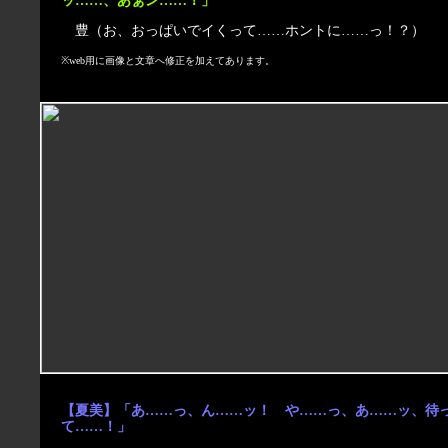
ッ……、あぁン……！」
豊（お、おっぱいでイくって……ホントに……っ！？）
※web用に画像と文章へ修正を加えてあります。
【夏美】「あ……っ、ん……ッ！ や……っ、あ……ッ、待
て……！」