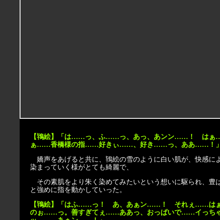
【鴇絵】「は……っ、ふ……っ、あっ、あンン……！ はぁ
ぁ……香橋様の指……好きぃ……、好き……っ、ああ……！
嬌声をあげると共に、鴇絵の雪のように白い肌が、快感に
染まっていく様がとても綺麗で、
その素肌をより朱く染めてみたいという想いに駆られ、豊
と強めに指を動かしていった。
【鴇絵】「はふ……っ！ あ、あぁン……！ それぇ……は
のぉ……っ。善すぎてぇ……ああっ、おっぱいで……イっち