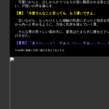
可愛いからと、少しからかうつもりが逆に翻弄される形と
い、戸惑いの声を漏らす。
【豊】「今更そんなこと言っても、もう遅いですよ」
言いながら、もっちりとした感触の乳房にずぶりと指先を
から内へと寄せるように、力強く乳房を揉んでいく豊。
そんな豊の荒々しい責め方に、夏美はたまらずに腰をビク
げさせた。
【夏美】「あぅン……っ！ やぁっ、い……やぁ……ッ……
※web用に画像と文章へ修正を加えてあります。